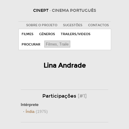
CINEPT
· CINEMA PORTUGUÊS
SOBRE O PROJETO
SUGESTÕES
CONTACTOS
FILMES
GÉNEROS
TRAILERS/VIDEOS
PROCURAR
Lina Andrade
Participações
[#1]
Intérprete
·
Índia
(1975)