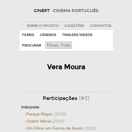
CINEPT
· CINEMA PORTUGUÊS
SOBRE O PROJETO
SUGESTÕES
CONTACTOS
FILMES
GÉNEROS
TRAILERS/VIDEOS
PROCURAR
Vera Moura
Participações
[#3]
Intérprete
·
Parque Mayer
(2018)
·
Ordem Moral
(2020)
·
Um Filme em Forma de Assim
(2021)