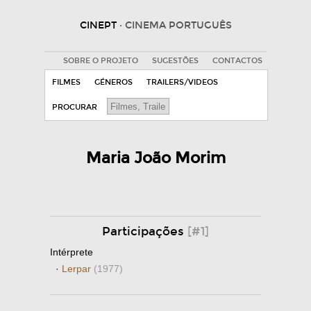
CINEPT
· CINEMA PORTUGUÊS
SOBRE O PROJETO
SUGESTÕES
CONTACTOS
FILMES
GÉNEROS
TRAILERS/VIDEOS
PROCURAR
Maria João Morim
Participações
[#1]
Intérprete
·
Lerpar
(1977)