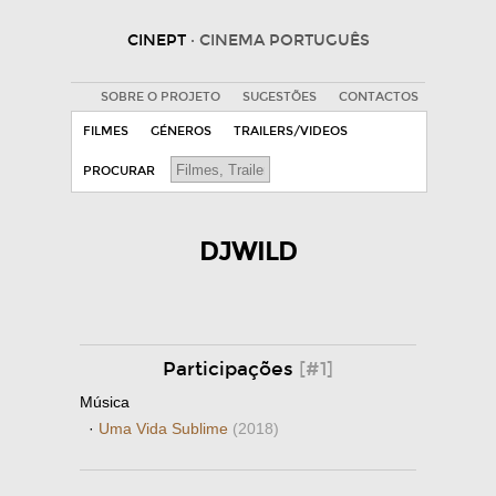
CINEPT
· CINEMA PORTUGUÊS
SOBRE O PROJETO
SUGESTÕES
CONTACTOS
FILMES
GÉNEROS
TRAILERS/VIDEOS
PROCURAR
DJWILD
Participações
[#1]
Música
·
Uma Vida Sublime
(2018)