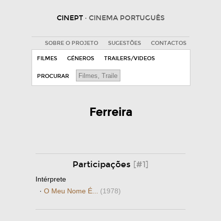
CINEPT
· CINEMA PORTUGUÊS
SOBRE O PROJETO
SUGESTÕES
CONTACTOS
FILMES
GÉNEROS
TRAILERS/VIDEOS
PROCURAR
Ferreira
Participações
[#1]
Intérprete
·
O Meu Nome É...
(1978)