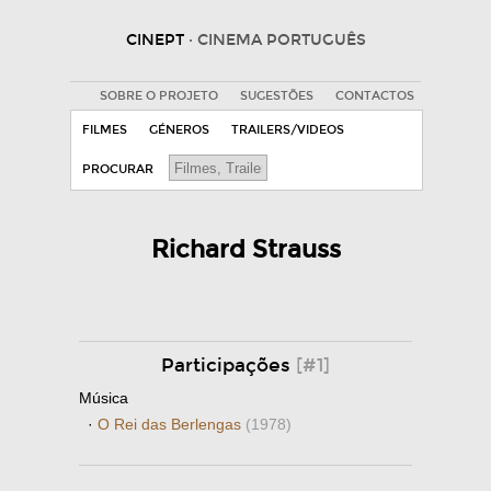
CINEPT
· CINEMA PORTUGUÊS
SOBRE O PROJETO
SUGESTÕES
CONTACTOS
FILMES
GÉNEROS
TRAILERS/VIDEOS
PROCURAR
Richard Strauss
Participações
[#1]
Música
·
O Rei das Berlengas
(1978)