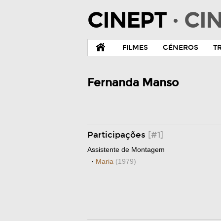
CINEPT
· C
FILMES
GÉNEROS
T
Fernanda Manso
Participações
[#1]
Assistente de Montagem
·
Maria
(1979)