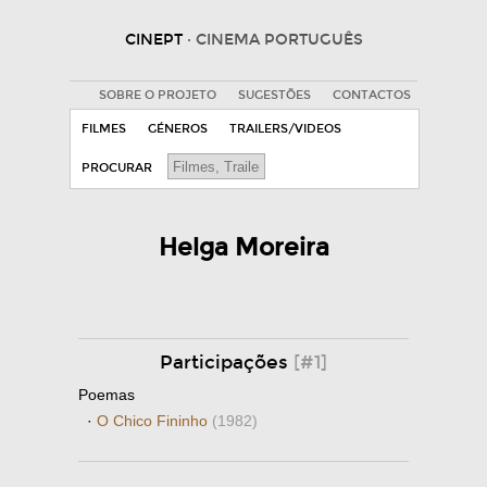
CINEPT
· CINEMA PORTUGUÊS
SOBRE O PROJETO
SUGESTÕES
CONTACTOS
FILMES
GÉNEROS
TRAILERS/VIDEOS
PROCURAR
Helga Moreira
Participações
[#1]
Poemas
·
O Chico Fininho
(1982)