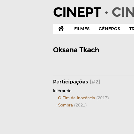
CINEPT
· C
FILMES
GÉNEROS
T
Oksana Tkach
Participações
[#2]
Intérprete
·
O Fim da Inocência
(2017)
·
Sombra
(2021)