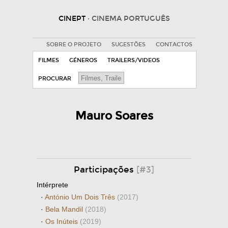
CINEPT
· CINEMA PORTUGUÊS
SOBRE O PROJETO
SUGESTÕES
CONTACTOS
FILMES
GÉNEROS
TRAILERS/VIDEOS
PROCURAR
Mauro Soares
Participações
[#3]
Intérprete
·
Antó­nio Um Dois Três
(2017)
·
Bela Mandil
(2018)
·
Os Inúteis
(2019)