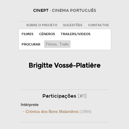
CINEPT
· CINEMA PORTUGUÊS
SOBRE O PROJETO
SUGESTÕES
CONTACTOS
FILMES
GÉNEROS
TRAILERS/VIDEOS
PROCURAR
Brigitte Vossé-Platière
Participações
[#1]
Intérprete
·
Crónica dos Bons Malandros
(1984)