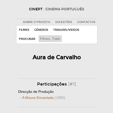
CINEPT
· CINEMA PORTUGUÊS
SOBRE O PROJETO
SUGESTÕES
CONTACTOS
FILMES
GÉNEROS
TRAILERS/VIDEOS
PROCURAR
Aura de Carvalho
Participações
[#1]
Direcção de Produção
·
A Moura Encantada
(1985)