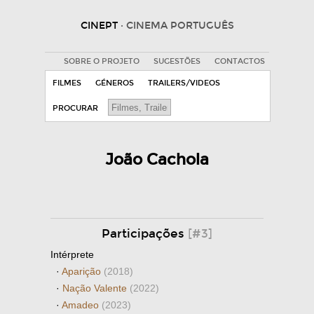
CINEPT
· CINEMA PORTUGUÊS
SOBRE O PROJETO
SUGESTÕES
CONTACTOS
FILMES
GÉNEROS
TRAILERS/VIDEOS
PROCURAR
João Cachola
Participações
[#3]
Intérprete
·
Aparição
(2018)
·
Nação Valente
(2022)
·
Amadeo
(2023)