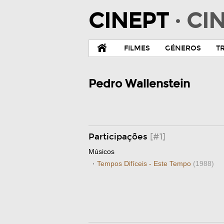
CINEPT
· C
FILMES
GÉNEROS
T
Pedro Wallenstein
Participações
[#1]
Músicos
·
Tempos Difíceis - Este Tempo
(1988)