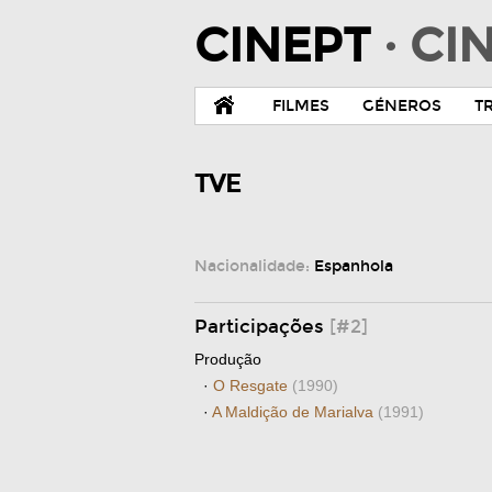
CINEPT
· C
FILMES
GÉNEROS
T
TVE
Nacionalidade:
Espanhola
Participações
[#2]
Produção
·
O Resgate
(1990)
·
A Maldição de Marialva
(1991)