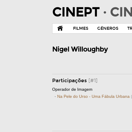
CINEPT
· C
FILMES
GÉNEROS
T
Nigel Willoughby
Participações
[#1]
Operador de Imagem
·
Na Pele do Urso - Uma Fábula Urbana