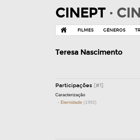
CINEPT
· C
FILMES
GÉNEROS
T
Teresa Nascimento
Participações
[#1]
Caracterização
·
Eternidade
(1992)