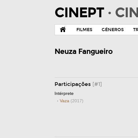
CINEPT
· C
FILMES
GÉNEROS
T
Neuza Fangueiro
Participações
[#1]
Intérprete
·
Vaza
(2017)