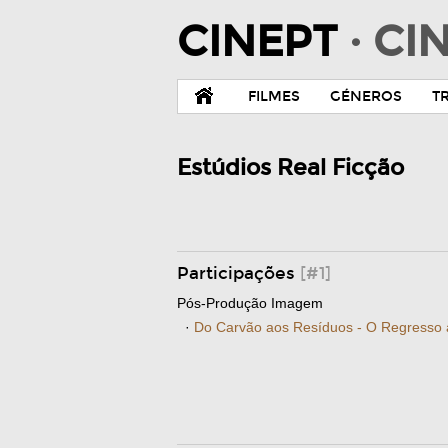
CINEPT
· C
FILMES
GÉNEROS
T
Estúdios Real Ficção
Participações
[#1]
Pós-Produção Imagem
·
Do Carvão aos Resíduos - O Regresso