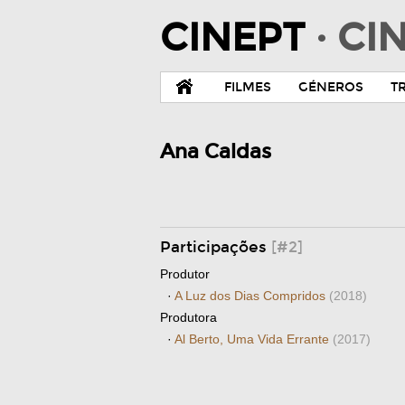
CINEPT
· C
FILMES
GÉNEROS
T
Ana Caldas
Participações
[#2]
Produtor
·
A Luz dos Dias Compridos
(2018)
Produtora
·
Al Berto, Uma Vida Errante
(2017)