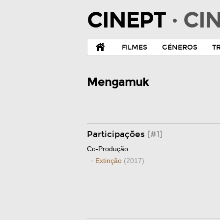
CINEPT
· C
FILMES
GÉNEROS
T
Mengamuk
Participações
[#1]
Co-Produção
·
Extinção
(2017)