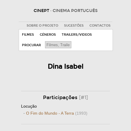
CINEPT
· CINEMA PORTUGUÊS
SOBRE O PROJETO
SUGESTÕES
CONTACTOS
FILMES
GÉNEROS
TRAILERS/VIDEOS
PROCURAR
Dina Isabel
Participações
[#1]
Locução
·
O Fim do Mundo - A Terra
(1993)