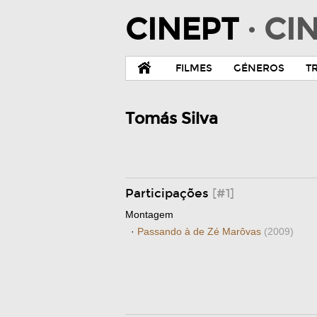
CINEPT
· C
FILMES
GÉNEROS
T
Tomás Silva
Participações
[#1]
Montagem
·
Passando à de Zé Marôvas
(2009)