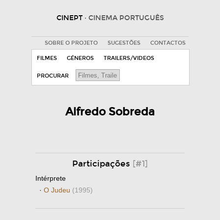
CINEPT
· CINEMA PORTUGUÊS
SOBRE O PROJETO
SUGESTÕES
CONTACTOS
FILMES
GÉNEROS
TRAILERS/VIDEOS
PROCURAR
Alfredo Sobreda
Participações
[#1]
Intérprete
·
O Judeu
(1995)