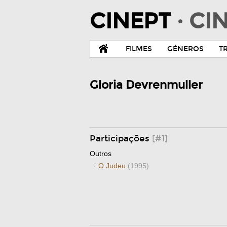
CINEPT
· C
FILMES
GÉNEROS
T
Gloria Devrenmuller
Participações
[#1]
Outros
·
O Judeu
(1995)