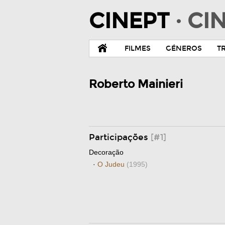
CINEPT
· C
FILMES
GÉNEROS
T
Roberto Mainieri
Participações
[#1]
Decoração
·
O Judeu
(1995)