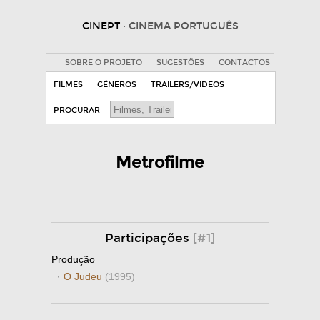
CINEPT
· CINEMA PORTUGUÊS
SOBRE O PROJETO
SUGESTÕES
CONTACTOS
FILMES
GÉNEROS
TRAILERS/VIDEOS
PROCURAR
Metrofilme
Participações
[#1]
Produção
·
O Judeu
(1995)