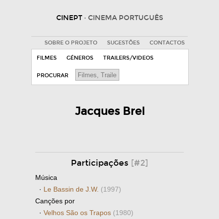
CINEPT
· CINEMA PORTUGUÊS
SOBRE O PROJETO
SUGESTÕES
CONTACTOS
FILMES
GÉNEROS
TRAILERS/VIDEOS
PROCURAR
Jacques Brel
Participações
[#2]
Música
·
Le Bassin de J.W.
(1997)
Canções por
·
Velhos São os Trapos
(1980)