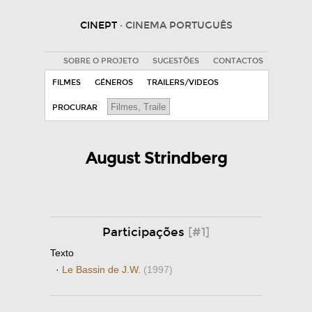
CINEPT
· CINEMA PORTUGUÊS
SOBRE O PROJETO
SUGESTÕES
CONTACTOS
FILMES
GÉNEROS
TRAILERS/VIDEOS
PROCURAR
August Strindberg
Participações
[#1]
Texto
·
Le Bassin de J.W.
(1997)