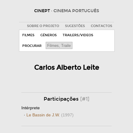
CINEPT
· CINEMA PORTUGUÊS
SOBRE O PROJETO
SUGESTÕES
CONTACTOS
FILMES
GÉNEROS
TRAILERS/VIDEOS
PROCURAR
Carlos Alberto Leite
Participações
[#1]
Intérprete
·
Le Bassin de J.W.
(1997)