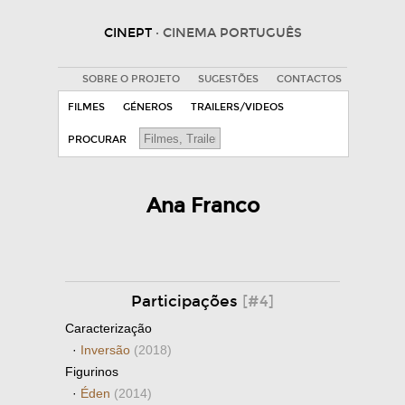
CINEPT
· CINEMA PORTUGUÊS
SOBRE O PROJETO
SUGESTÕES
CONTACTOS
FILMES
GÉNEROS
TRAILERS/VIDEOS
PROCURAR
Ana Franco
Participações
[#4]
Caracterização
·
Inversão
(2018)
Figurinos
·
Éden
(2014)