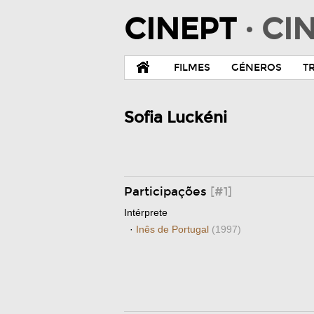
CINEPT
· C
FILMES
GÉNEROS
T
Sofia Luckéni
Participações
[#1]
Intérprete
·
Inês de Portugal
(1997)