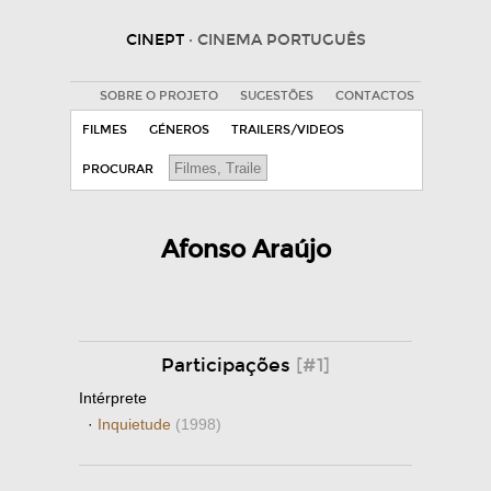
CINEPT
· CINEMA PORTUGUÊS
SOBRE O PROJETO
SUGESTÕES
CONTACTOS
FILMES
GÉNEROS
TRAILERS/VIDEOS
PROCURAR
Afonso Araújo
Participações
[#1]
Intérprete
·
Inquietude
(1998)