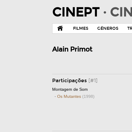
CINEPT
· C
FILMES
GÉNEROS
T
Alain Primot
Participações
[#1]
Montagem de Som
·
Os Mutantes
(1998)