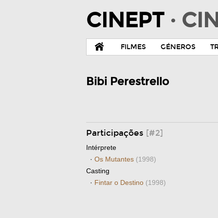
CINEPT
· C
FILMES
GÉNEROS
T
Bibi Perestrello
Participações
[#2]
Intérprete
·
Os Mutantes
(1998)
Casting
·
Fintar o Destino
(1998)