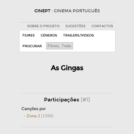
CINEPT
· CINEMA PORTUGUÊS
SOBRE O PROJETO
SUGESTÕES
CONTACTOS
FILMES
GÉNEROS
TRAILERS/VIDEOS
PROCURAR
As Gingas
Participações
[#1]
Canções por
·
Zona J
(1998)