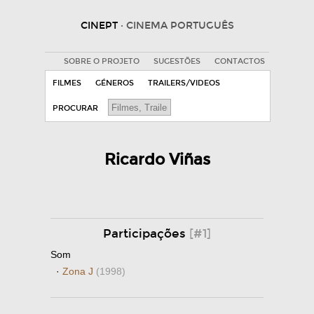
CINEPT
· CINEMA PORTUGUÊS
SOBRE O PROJETO
SUGESTÕES
CONTACTOS
FILMES
GÉNEROS
TRAILERS/VIDEOS
PROCURAR
Ricardo Viñas
Participações
[#1]
Som
·
Zona J
(1998)