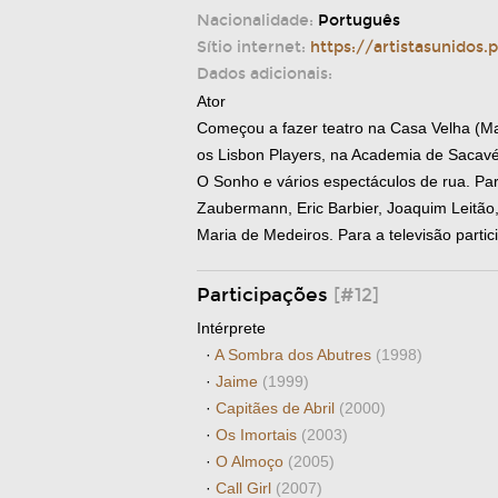
Nacionalidade:
Português
Sítio internet:
https://artistasunidos.p
Dados adicionais:
Ator
Começou a fazer teatro na Casa Velha (Ma
os Lisbon Players, na Academia de Sacavém,
O Sonho e vários espectáculos de rua. Par
Zaubermann, Eric Barbier, Joaquim Leitão,
Maria de Medeiros. Para a televisão partici
Participações
[#12]
Intérprete
·
A Sombra dos Abutres
(1998)
·
Jaime
(1999)
·
Capitães de Abril
(2000)
·
Os Imortais
(2003)
·
O Almoço
(2005)
·
Call Girl
(2007)