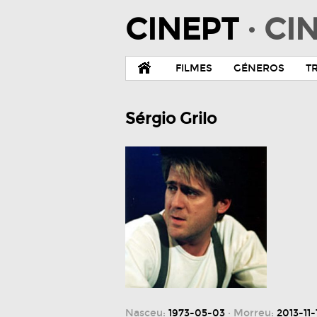
CINEPT
· C
FILMES
GÉNEROS
T
Sérgio Grilo
Nasceu:
1973-05-03
· Morreu:
2013-11-