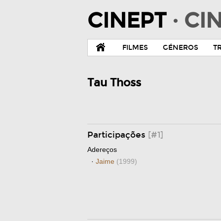
CINEPT
· C
FILMES
GÉNEROS
T
Tau Thoss
Participações
[#1]
Adereços
·
Jaime
(1999)