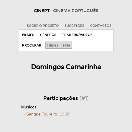
CINEPT
· CINEMA PORTUGUÊS
SOBRE O PROJETO
SUGESTÕES
CONTACTOS
FILMES
GÉNEROS
TRAILERS/VIDEOS
PROCURAR
Domingos Camarinha
Participações
[#1]
Músicos
·
Sangue Toureiro
(1958)