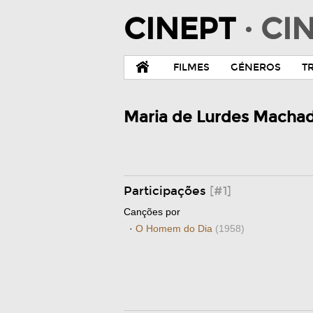
CINEPT
· C
FILMES
GÉNEROS
T
Maria de Lurdes Macha
Participações
[#1]
Canções por
·
O Homem do Dia
(1958)