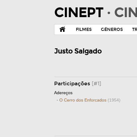
CINEPT
· C
FILMES
GÉNEROS
T
Justo Salgado
Participações
[#1]
Adereços
·
O Cerro dos Enforcados
(1954)