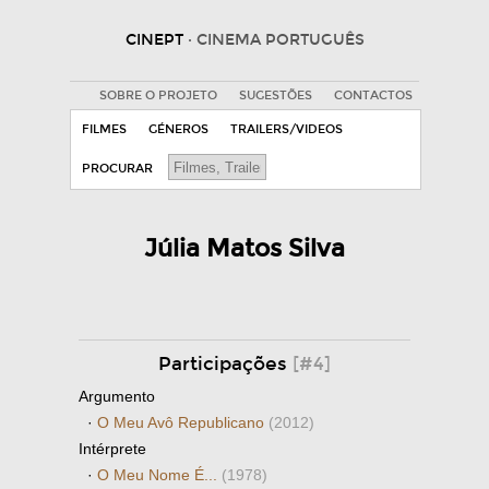
CINEPT
· CINEMA PORTUGUÊS
SOBRE O PROJETO
SUGESTÕES
CONTACTOS
FILMES
GÉNEROS
TRAILERS/VIDEOS
PROCURAR
Júlia Matos Silva
Participações
[#4]
Argumento
·
O Meu Avô Republicano
(2012)
Intérprete
·
O Meu Nome É...
(1978)