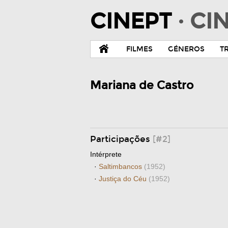
CINEPT
· C
FILMES
GÉNEROS
T
Mariana de Castro
Participações
[#2]
Intérprete
·
Saltimbancos
(1952)
·
Justiça do Céu
(1952)