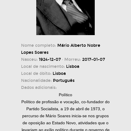
Nome completo:
Mário Alberto Nobre
Lopes Soares
Nasceu:
1924-12-07
· Morreu:
2017-01-07
Local de nascimento:
Lisboa
Local de óbito:
Lisboa
Nacionalidade:
Português
Dados adicionais:
Político
Político de profissão e vocação, co-fundador do
Partido Socialista, a 19 de abril de 1973, o
percurso de Mário Soares inicia-se nos grupos
de oposição ao Estado Novo, atividades que o
levariam ao exílio político durante o governo de