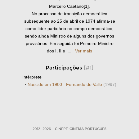
Marcello Caetano[1].
No processo de transição democrática
subsequente ao 25 de abril de 1974 afirma-se
como líder partidário no campo democrático,
sendo ainda Ministro de alguns dos governos
provisórios. Em seguida foi Primeiro-Ministro
dos I, II e I
...
Ver mais
Participações
[#1]
Intérprete
·
Nascido em 1900 - Fernando do Valle
(1997)
2012—2026
CINEPT-CINEMA PORTUGUES