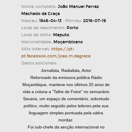
Nome completo:
João Manuel Ferraz
Machado da Graça
Nasceu:
1946-04-13
· Morreu:
2016-07-19
Local de nascimento:
Porto
Local de óbito:
Maputo
Nacionalidade:
Moçambicano
Sítio internet:
https://pt-
pt.facebook.com/joao.m.dagraca
Dados adicionais:
Jornalista, Radialista, Actor
Reformado da emissora pública Rádio
Moçambique, manteve nos últimos 20 anos de
vida a coluna a "Talhe de Foice" no semanário
Savana, um espaço de comentário, sobretudo
político, muito seguido pelos leitores pela sua
linguagem simples pontuada pela sátira
mordaz.
Foi sub-chefe da secção internacional no