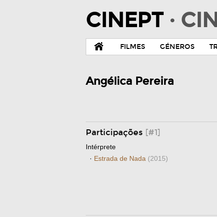
CINEPT
· C
FILMES
GÉNEROS
T
Angélica Pereira
Participações
[#1]
Intérprete
·
Estrada de Nada
(2015)