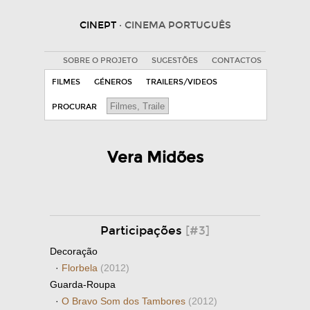
CINEPT
· CINEMA PORTUGUÊS
SOBRE O PROJETO
SUGESTÕES
CONTACTOS
FILMES
GÉNEROS
TRAILERS/VIDEOS
PROCURAR
Vera Midões
Participações
[#3]
Decoração
·
Florbela
(2012)
Guarda-Roupa
·
O Bravo Som dos Tambores
(2012)