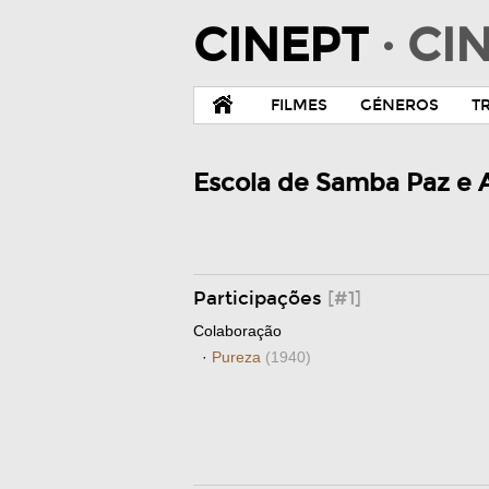
CINEPT
· C
FILMES
GÉNEROS
T
Escola de Samba Paz e
Participações
[#1]
Colaboração
·
Pureza
(1940)