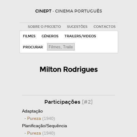
CINEPT
· CINEMA PORTUGUÊS
SOBRE O PROJETO
SUGESTÕES
CONTACTOS
FILMES
GÉNEROS
TRAILERS/VIDEOS
PROCURAR
Milton Rodrigues
Participações
[#2]
Adaptação
·
Pureza
(1940)
Planificação/Sequência
·
Pureza
(1940)